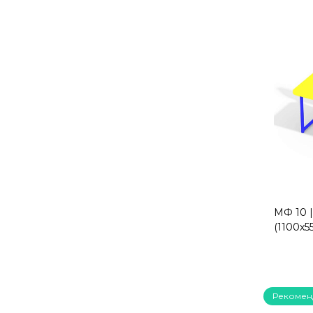
МФ 10 |
(1100х5
Рекомен