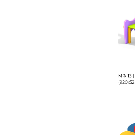
МФ 13 |
(920х52