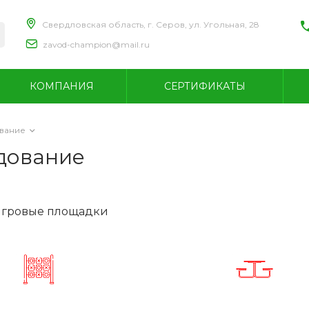
Свердловская область, г. Серов, ул. Угольная, 28
zavod-champion@mail.ru
+
С
КОМПАНИЯ
СЕРТИФИКАТЫ
С
п
с
z
вание
дование
+
игровые площадки