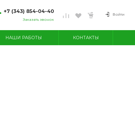
+7 (343) 854-04-40
Войти
Заказать звонок
7 (343) 854-04-40
вердловская область, г.
НАШИ РАБОТЫ
КОНТАКТЫ
еров, ул. Угольная, 28
н-пт 08:00-18:00
б-вс ВЫХОДНОЙ
avod-champion@mail.ru
7 (950) 549-09-87