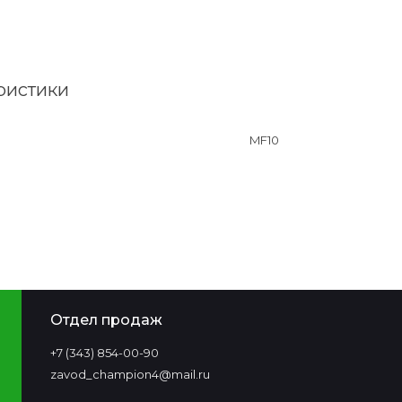
ристики
MF10
Отдел продаж
+7 (343) 854-00-90‬
zavod_champion4@mail.ru