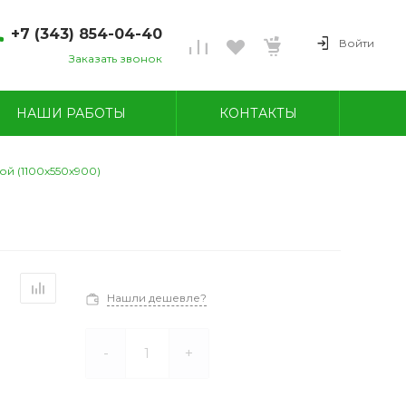
+7 (343) 854-04-40
Войти
Заказать звонок
7 (343) 854-04-40
вердловская область, г.
НАШИ РАБОТЫ
КОНТАКТЫ
еров, ул. Угольная, 28
н-пт 08:00-18:00
б-вс ВЫХОДНОЙ
avod-champion@mail.ru
ой (1100х550х900)
7 (950) 549-09-87
Нашли дешевле?
-
+