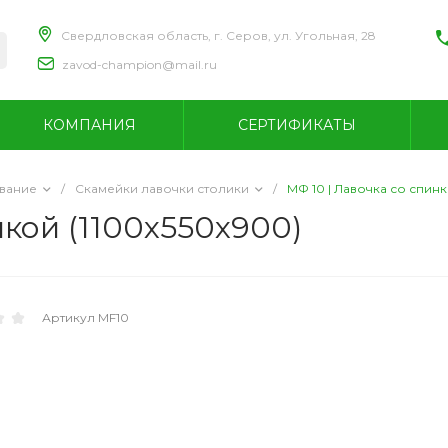
Свердловская область, г. Серов, ул. Угольная, 28
zavod-champion@mail.ru
+
С
КОМПАНИЯ
СЕРТИФИКАТЫ
С
п
с
z
вание
/
Скамейки лавочки столики
/
МФ 10 | Лавочка со спинк
нкой (1100х550х900)
+
Артикул
MF10