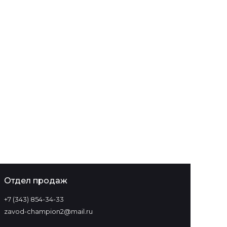
Отдел продаж
+7 (343) 854-34-33‬
zavod-champion2@mail.ru