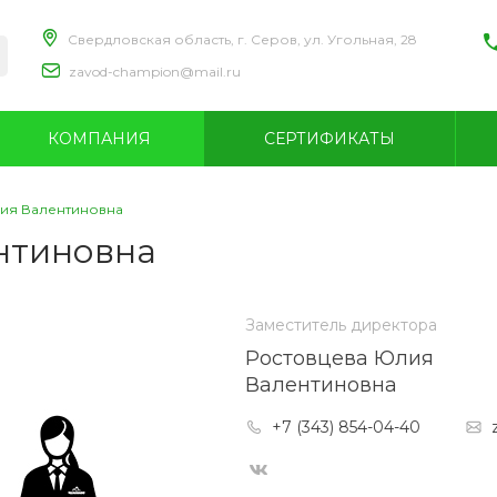
Свердловская область, г. Серов, ул. Угольная, 28
zavod-champion@mail.ru
+
С
КОМПАНИЯ
СЕРТИФИКАТЫ
С
п
с
z
ия Валентиновна
нтиновна
+
Заместитель директора
Ростовцева Юлия
Валентиновна
+7 (343) 854-04-40