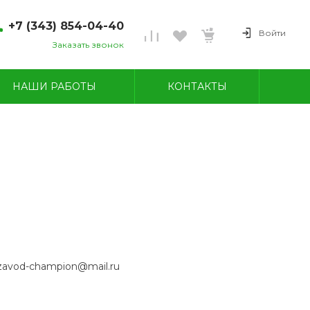
+7 (343) 854-04-40
Войти
Заказать звонок
7 (343) 854-04-40
вердловская область, г.
НАШИ РАБОТЫ
КОНТАКТЫ
еров, ул. Угольная, 28
н-пт 08:00-18:00
б-вс ВЫХОДНОЙ
avod-champion@mail.ru
7 (950) 549-09-87
zavod-champion@mail.ru