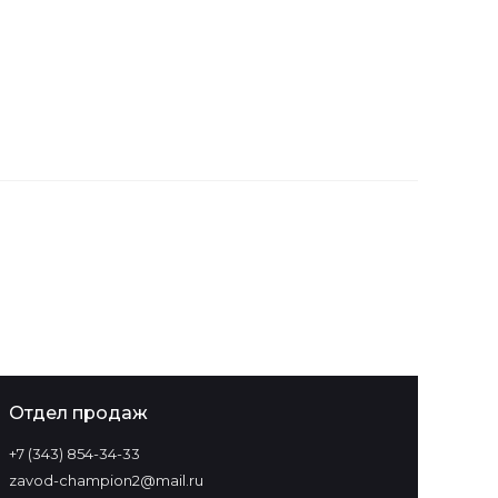
Отдел продаж
+7 (343) 854-34-33‬
zavod-champion2@mail.ru